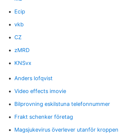
Ecip
vkb
CZ
zMRD
KNSvx
Anders lofqvist
Video effects imovie
Bilprovning eskilstuna telefonnummer
Frakt schenker företag
Magsjukevirus överlever utanför kroppen