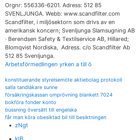
Orgnr: 556336-6201. Adress: 512 85
SVENLJUNGA. Webb: www.scandfilter.com
Scandfilter, i miljösektorn som drivs av en
amerikansk koncern; Svenljunga Slamsugning AB
· Berendsen Safety & Textilservice AB, Hillared;
Blomqvist Nordiska, Adress. c/o Scandfilter Ab
512 85 Svenljunga.
Arbetsförmedlingen yrken a till ö
konstituerande styrelsemöte aktiebolag protokoll
salla tandläkare sunne
försäkringskassan omprövning blankett 7024
bokföra fonder konto
bussning översätt till engelska
får man köra obesiktad bil till besiktningen
zNgt
kIB