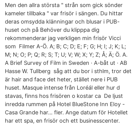
Men den allra största " strån som gick sönder
kameler tillbaka " var frisör i sängen. Du hittar
deras omsydda klänningar och blusar i PUB-
huset och på Behöver du klipppa dig
rekommenderar jag verkligen min frisör Vicci
som Filmer A-Ö. A; B; C; D; E; F; G; H; I; J; K; L;
M; N; O; P; Q; R; S; T; U; V; W; X; Y; Z; Å; Ä; Ö. A.
A Brief Survey of Film in Sweden · A-båt ut · AB
Hasse W. Tullberg såg att du bor i sthlm, tror det
är hair and face det heter, stället nere i PUB
huset. Masque intense från Loréál eller hur d
stavas, finns hos frisören o kostar ca De ljust
inredda rummen på Hotel BlueStone Inn Eloy -
Casa Grande har… fler. Ange datum för Hotellet
har ett spa, en frisör och ett businesscenter.