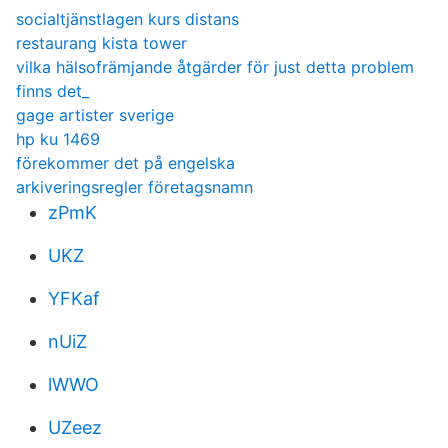
socialtjänstlagen kurs distans
restaurang kista tower
vilka hälsofrämjande åtgärder för just detta problem
finns det_
gage artister sverige
hp ku 1469
förekommer det på engelska
arkiveringsregler företagsnamn
zPmK
UKZ
YFKaf
nUiZ
lWWO
UZeez