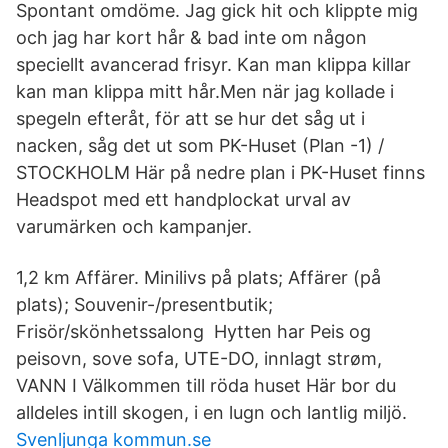
Spontant omdöme. Jag gick hit och klippte mig
och jag har kort hår & bad inte om någon
speciellt avancerad frisyr. Kan man klippa killar
kan man klippa mitt hår.Men när jag kollade i
spegeln efteråt, för att se hur det såg ut i
nacken, såg det ut som PK-Huset (Plan -1) /
STOCKHOLM Här på nedre plan i PK-Huset finns
Headspot med ett handplockat urval av
varumärken och kampanjer.
1,2 km Affärer. Minilivs på plats; Affärer (på
plats); Souvenir-/presentbutik;
Frisör/skönhetssalong Hytten har Peis og
peisovn, sove sofa, UTE-DO, innlagt strøm,
VANN I Välkommen till röda huset Här bor du
alldeles intill skogen, i en lugn och lantlig miljö.
Svenljunga kommun.se