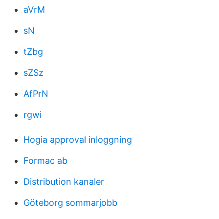
aVrM
sN
tZbg
sZSz
AfPrN
rgwi
Hogia approval inloggning
Formac ab
Distribution kanaler
Göteborg sommarjobb