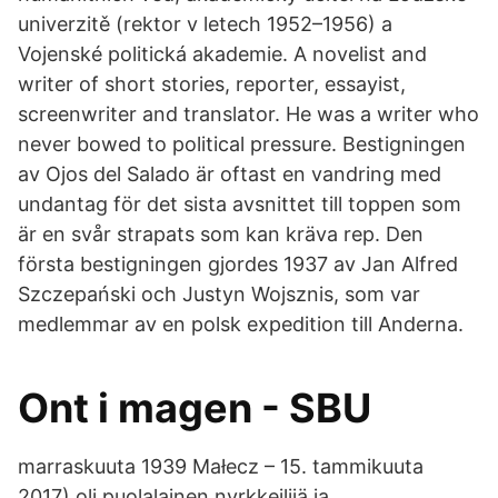
univerzitě (rektor v letech 1952–1956) a
Vojenské politická akademie. A novelist and
writer of short stories, reporter, essayist,
screenwriter and translator. He was a writer who
never bowed to political pressure. Bestigningen
av Ojos del Salado är oftast en vandring med
undantag för det sista avsnittet till toppen som
är en svår strapats som kan kräva rep. Den
första bestigningen gjordes 1937 av Jan Alfred
Szczepański och Justyn Wojsznis, som var
medlemmar av en polsk expedition till Anderna.
Ont i magen - SBU
marraskuuta 1939 Małecz – 15. tammikuuta
2017) oli puolalainen nyrkkeilijä ja