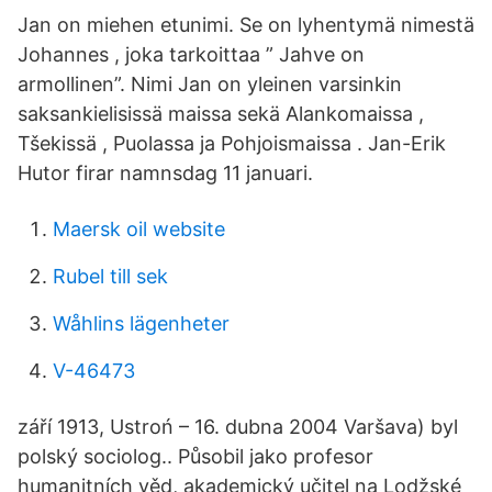
Jan on miehen etunimi. Se on lyhentymä nimestä
Johannes , joka tarkoittaa ” Jahve on
armollinen”. Nimi Jan on yleinen varsinkin
saksankielisissä maissa sekä Alankomaissa ,
Tšekissä , Puolassa ja Pohjoismaissa . Jan-Erik
Hutor firar namnsdag 11 januari.
Maersk oil website
Rubel till sek
Wåhlins lägenheter
V-46473
září 1913, Ustroń – 16. dubna 2004 Varšava) byl
polský sociolog.. Působil jako profesor
humanitních věd, akademický učitel na Lodžské