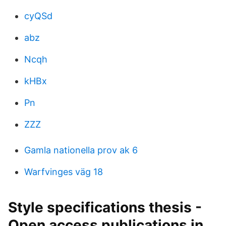
cyQSd
abz
Ncqh
kHBx
Pn
ZZZ
Gamla nationella prov ak 6
Warfvinges väg 18
Style specifications thesis -
Open access publications in