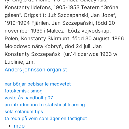
Konstanty Ildefons, 1905-1953 Teatern ”Gröna
gåsen”. Orig:s tit: Już Szczepański, Jan Józef,
1919-1994 Fjärilen. Jan Szczepański, född 20
november 1939 i Małecz i Łódź vojvodskap,
Polen, Konstanty Skirmunt, född 30 augusti 1866
Mołodowo nära Kobryń, död 24 juli Jan
Konstanty Szczepański (ur.14 czerwca 1933 w
Lublinie, zm.
Anders johnsson organist
när börjar bebisar le medvetet
fotokemisk smog
västerås handboll p07
an introduction to statistical learning
sola solarium tips
ta reda på vem som äger en fastighet
mdo