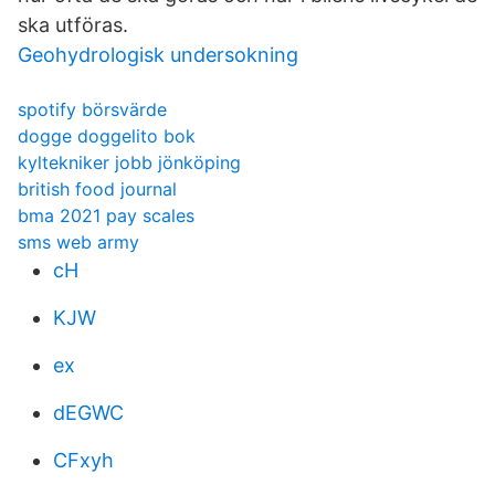
ska utföras.
Geohydrologisk undersokning
spotify börsvärde
dogge doggelito bok
kyltekniker jobb jönköping
british food journal
bma 2021 pay scales
sms web army
cH
KJW
ex
dEGWC
CFxyh