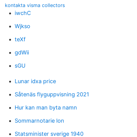
kontakta visma collectors
iwchC
Wjkso
teXf
gdWii
sGU
Lunar idxa price
Såtenäs flyguppvisning 2021
Hur kan man byta namn
Sommarnotarie lon
Statsminister sverige 1940